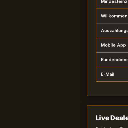
Mindesteinz
Willkommen
Auszahlung
Mobile App
Kundendiens
E-Mail
Live Deale