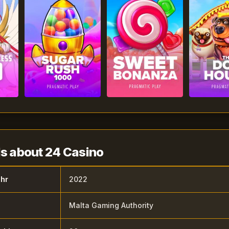
ls about 24 Casino
hr
2022
Malta Gaming Authority