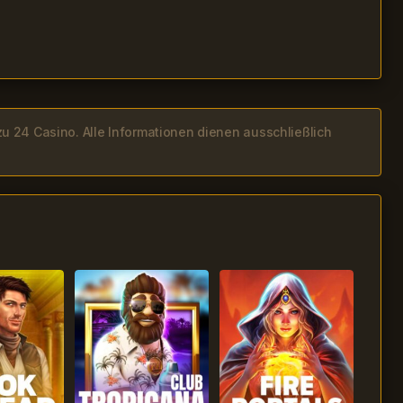
u 24 Casino. Alle Informationen dienen ausschließlich