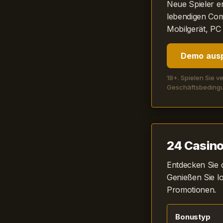
Neue Spieler e
lebendigen Com
Mobilgerät, PC 
Demo ausp
18+. Spielen Sie 
Geschäftsbeding
24 Casin
Entdecken Sie d
Genießen Sie l
Promotionen.
Bonustyp