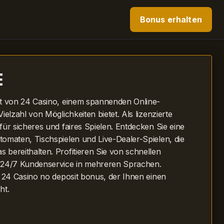
Bonus erhalten
E
lt von 24 Casino, einem spannenden Online-
ielzahl von Möglichkeiten bietet. Als lizenzierte
für sicheres und faires Spielen. Entdecken Sie eine
tomaten, Tischspielen und Live-Dealer-Spielen, die
 bereithalten. Profitieren Sie von schnellen
24/7 Kundenservice in mehreren Sprachen.
er 24 Casino no deposit bonus, der Ihnen einen
ht.