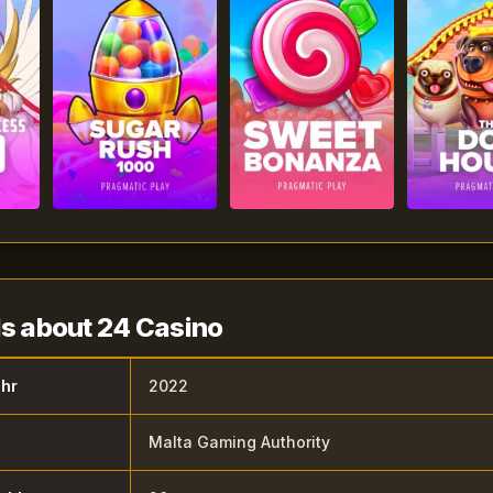
ls about 24 Casino
hr
2022
Malta Gaming Authority