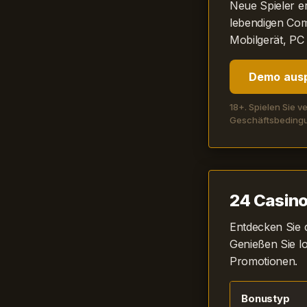
Neue Spieler e
lebendigen Com
Mobilgerät, PC 
Demo ausp
18+. Spielen Sie 
Geschäftsbeding
24 Casin
Entdecken Sie d
Genießen Sie l
Promotionen.
Bonustyp