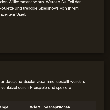
nden Willkommensbonus. Werden Sie Teil der
 Roulette und trendige Spielshows von Ihrem
nziertem Spiel.
l für deutsche Spieler zusammengestellt wurden.
enkitzel durch Freispiele und spezielle
enge
Wie zu beanspruchen