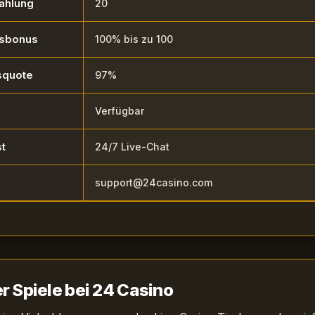
ahlung
20
sbonus
100% bis zu 100
squote
97%
Verfügbar
t
24/7 Live-Chat
support@24casino.com
r Spiele bei 24 Casino