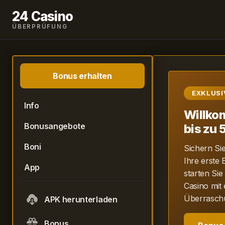
24 Casino
ÜBERPRÜFUNG
Bonus erhalten
EXKLUSI
Info
Willko
Bonusangebote
bis zu
Boni
Sichern Si
Ihre erste
App
starten Si
Casino mit 
Überrasch
APK herunterladen
Bonus