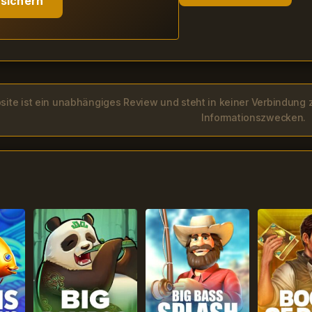
sichern
ite ist ein unabhängiges Review und steht in keiner Verbindung z
Informationszwecken.